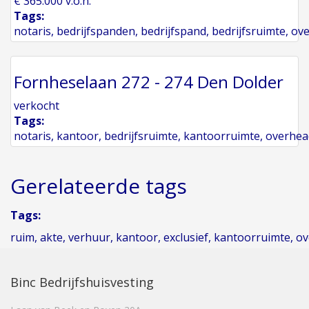
€ 365.000 v.o.n.
Tags:
notaris
,
bedrijfspanden
,
bedrijfspand
,
bedrijfsruimte
,
ov
Fornheselaan 272 - 274 Den Dolder
verkocht
Tags:
notaris
,
kantoor
,
bedrijfsruimte
,
kantoorruimte
,
overhea
Gerelateerde tags
Tags:
ruim
,
akte
,
verhuur
,
kantoor
,
exclusief
,
kantoorruimte
,
ov
Binc Bedrijfshuisvesting