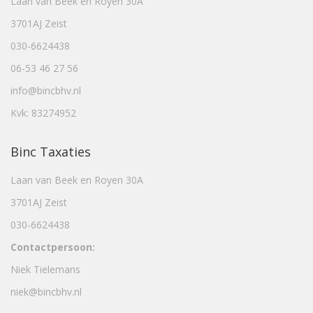
Laan van Beek en Royen 30A
3701AJ Zeist
030-6624438
06-53 46 27 56
info@bincbhv.nl
Kvk: 83274952
Binc Taxaties
Laan van Beek en Royen 30A
3701AJ Zeist
030-6624438
Contactpersoon:
Niek Tielemans
niek@bincbhv.nl