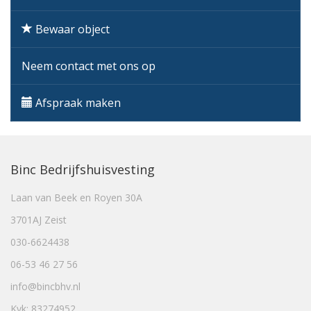
Bewaar object
Neem contact met ons op
Afspraak maken
Binc Bedrijfshuisvesting
Laan van Beek en Royen 30A
3701AJ Zeist
030-6624438
06-53 46 27 56
info@bincbhv.nl
Kvk: 83274952