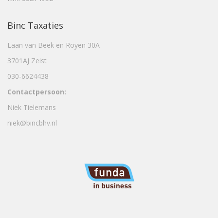
Binc Taxaties
Laan van Beek en Royen 30A
3701AJ Zeist
030-6624438
Contactpersoon:
Niek Tielemans
niek@bincbhv.nl