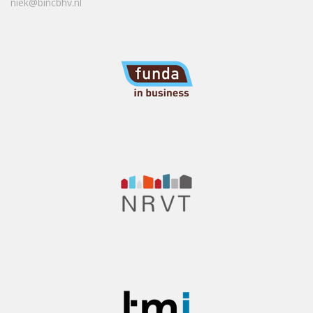
niek@bincbhv.nl