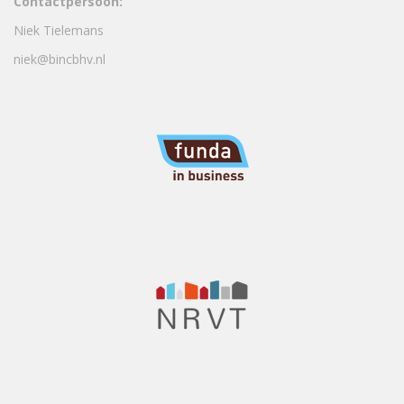
Contactpersoon:
Niek Tielemans
niek@bincbhv.nl