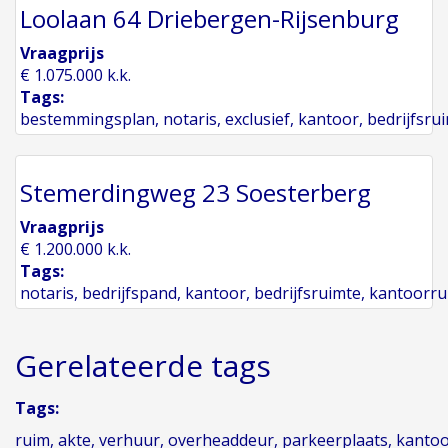
Loolaan 64 Driebergen-Rijsenburg
Vraagprijs
€ 1.075.000 k.k.
Tags:
bestemmingsplan
,
notaris
,
exclusief
,
kantoor
,
bedrijfsru
Stemerdingweg 23 Soesterberg
Vraagprijs
€ 1.200.000 k.k.
Tags:
notaris
,
bedrijfspand
,
kantoor
,
bedrijfsruimte
,
kantoorru
Gerelateerde tags
Tags:
ruim
,
akte
,
verhuur
,
overheaddeur
,
parkeerplaats
,
kanto