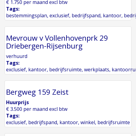
€ 1.750 per maand excl btw
Tags:
bestemmingsplan
,
exclusief
,
bedrijfspand
,
kantoor
,
bedri
Mevrouw v Vollenhovenprk 29
Driebergen-Rijsenburg
verhuurd
Tags:
exclusief
,
kantoor
,
bedrijfsruimte
,
werkplaats
,
kantoorru
Bergweg 159 Zeist
Huurprijs
€ 3.500 per maand excl btw
Tags:
exclusief
,
bedrijfspand
,
kantoor
,
winkel
,
bedrijfsruimte