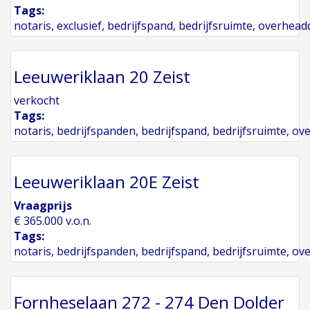
Tags:
notaris
,
exclusief
,
bedrijfspand
,
bedrijfsruimte
,
overhead
Leeuweriklaan 20 Zeist
verkocht
Tags:
notaris
,
bedrijfspanden
,
bedrijfspand
,
bedrijfsruimte
,
ov
Leeuweriklaan 20E Zeist
Vraagprijs
€ 365.000 v.o.n.
Tags:
notaris
,
bedrijfspanden
,
bedrijfspand
,
bedrijfsruimte
,
ov
Fornheselaan 272 - 274 Den Dolder