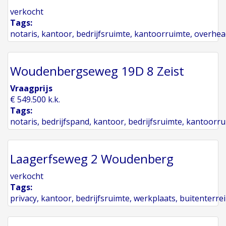
verkocht
Tags:
notaris
,
kantoor
,
bedrijfsruimte
,
kantoorruimte
,
overhea
Woudenbergseweg 19D 8 Zeist
Vraagprijs
€ 549.500 k.k.
Tags:
notaris
,
bedrijfspand
,
kantoor
,
bedrijfsruimte
,
kantoorru
Laagerfseweg 2 Woudenberg
verkocht
Tags:
privacy
,
kantoor
,
bedrijfsruimte
,
werkplaats
,
buitenterre