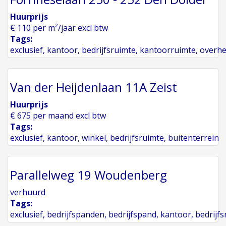
Huurprijs
€ 110 per m²/jaar excl btw
Tags:
exclusief
,
kantoor
,
bedrijfsruimte
,
kantoorruimte
,
overh
Van der Heijdenlaan 11A Zeist
Huurprijs
€ 675 per maand excl btw
Tags:
exclusief
,
kantoor
,
winkel
,
bedrijfsruimte
,
buitenterrein
Parallelweg 19 Woudenberg
verhuurd
Tags:
exclusief
,
bedrijfspanden
,
bedrijfspand
,
kantoor
,
bedrijf