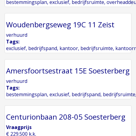
bestemmingsplan
,
exclusief
,
bedrijfsruimte
,
overheadde
Woudenbergseweg 19C 11 Zeist
verhuurd
Tags:
exclusief
,
bedrijfspand
,
kantoor
,
bedrijfsruimte
,
kantoor
Amersfoortsestraat 15E Soesterberg
verhuurd
Tags:
bestemmingsplan
,
exclusief
,
bedrijfspand
,
bedrijfsruimte
Centurionbaan 208-05 Soesterberg
Vraagprijs
€ 229.500 k.k.