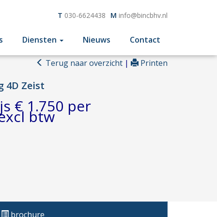
T
030-6624438
M
info@bincbhv.nl
s
Diensten
Nieuws
Contact
Terug naar overzicht
|
Printen
g 4D
Zeist
js € 1.750 per
excl btw
brochure